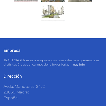
Empresa
TRAIN GROUP
es una empresa con una extensa experiencia en
distintas áreas del campo de la ingeniería...
más info
Dirección
Avda. Manoteras, 24, 2º
28050
Madrid
España