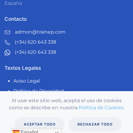
España
Contacto
admon@trainep.com
(+34) 620 643 338
(+34) 620 643 338
Textos Legales
Aviso Legal
Política de Privacidad
Al usar este sitio web, acepta el uso de cookies
Política de Cookies
como se describe en nuestra
Política de Cookies.
Aviso Legal
|
Política de Privacidad
|
Política de Cookies
ACEPTAR TODO
RECHAZAR TODO
Español