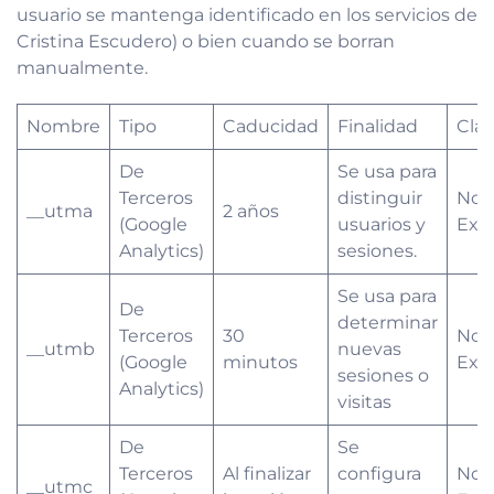
usuario se mantenga identificado en los servicios de
Cristina Escudero) o bien cuando se borran
manualmente.
Nombre
Tipo
Caducidad
Finalidad
Cla
De
Se usa para
Terceros
distinguir
No
__utma
2 años
(Google
usuarios y
Exe
Analytics)
sesiones.
Se usa para
De
determinar
Terceros
30
No
__utmb
nuevas
(Google
minutos
Exe
sesiones o
Analytics)
visitas
De
Se
Terceros
Al finalizar
configura
No
__utmc