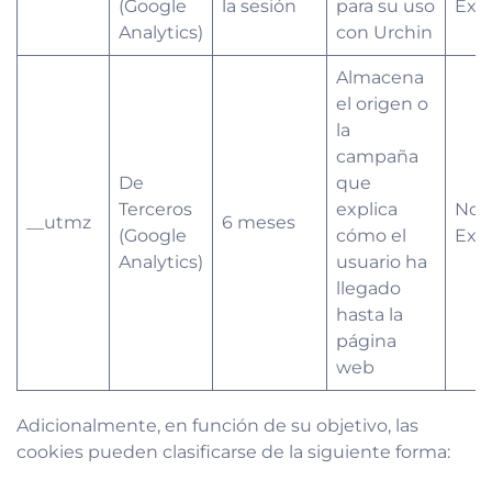
(Google
la sesión
para su uso
Exe
Analytics)
con Urchin
Almacena
el origen o
la
campaña
De
que
Terceros
explica
No
__utmz
6 meses
(Google
cómo el
Exe
Analytics)
usuario ha
llegado
hasta la
página
web
Adicionalmente, en función de su objetivo, las
cookies pueden clasificarse de la siguiente forma: